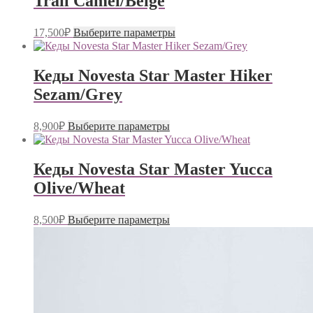
Trail Camel/Beige
Этот
17,500
₽
Выберите параметры
товар
имеет
несколько
Кеды Novesta Star Master Hiker
вариаций.
Sezam/Grey
Опции
можно
выбрать
Этот
8,900
₽
Выберите параметры
на
товар
странице
имеет
товара.
несколько
Кеды Novesta Star Master Yucca
вариаций.
Olive/Wheat
Опции
можно
выбрать
Этот
8,500
₽
Выберите параметры
на
товар
странице
имеет
товара.
несколько
вариаций.
Опции
можно
выбрать