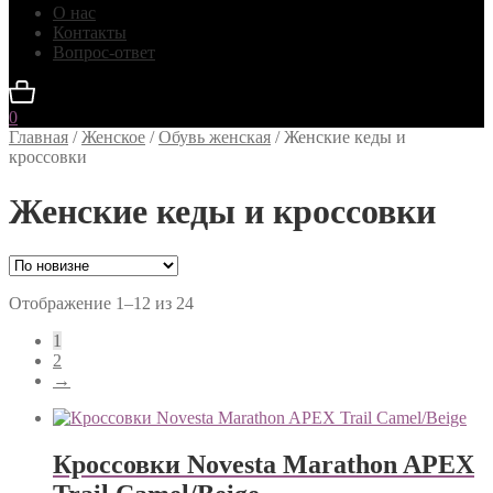
О нас
Контакты
Вопрос-ответ
0
Главная
/
Женское
/
Обувь женская
/
Женские кеды и
кроссовки
Женские кеды и кроссовки
Сортировка:
Отображение 1–12 из 24
самые
1
недавние
2
→
Кроссовки Novesta Marathon APEX