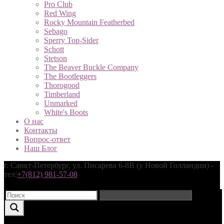
Pro Club
Red Wing
Rocky Mountain Featherbed
Sebago
Sperry Top-Sider
Schott
Stetson
The Beaver Buckle Company
The Bootleggers
Thorogood
Timbеrlаnd
Unmarked
White's Boots
О нас
Контакты
Вопрос-ответ
Наш Блог
г. Санкт-Петербург, ул. Писарева 6-8В (у Новой Голландии) -
тел:
+7(812) 981-57-08