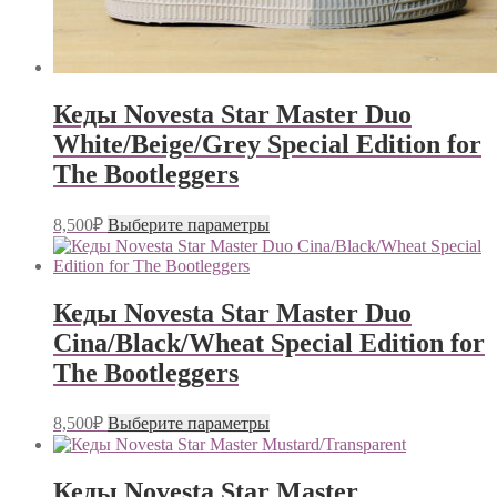
Кеды Novesta Star Master Duo
White/Beige/Grey Special Edition for
The Bootleggers
Этот
8,500
₽
Выберите параметры
товар
имеет
несколько
вариаций.
Кеды Novesta Star Master Duo
Опции
Cina/Black/Wheat Special Edition for
можно
выбрать
The Bootleggers
на
странице
Этот
товара.
8,500
₽
Выберите параметры
товар
имеет
несколько
Кеды Novesta Star Master