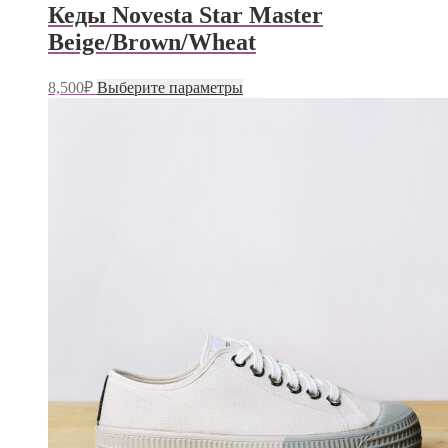
несколько
Кеды Novesta Star Master
вариаций.
Beige/Brown/Wheat
Опции
можно
выбрать
Этот
8,500
₽
Выберите параметры
на
товар
странице
имеет
товара.
несколько
вариаций.
Опции
можно
выбрать
на
странице
товара.