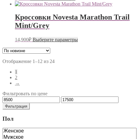
товар
выбрать
имеет
на
несколько
странице
Кроссовки Novesta Marathon Trail
вариаций.
товара.
Mint/Grey
Опции
можно
выбрать
Этот
14,900
₽
Выберите параметры
на
товар
странице
имеет
товара.
несколько
вариаций.
Сортировка:
Отображение 1–12 из 24
Опции
самые
1
можно
недавние
2
выбрать
→
на
странице
Фильтровать по цене
товара.
Минимальная
Максимальная
цена
цена
Фильтрация
Пол