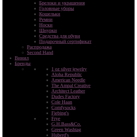
Брелоки и украшения
Головные уборы
Кошельки
Ремни
Носки
Шнурки
Средства для обуви
Подарочный сертификат
Распродажа
Second Hand
Винил
Бренды
1 oz silver jewelry
Aloha Republic
American Needle
The Ampal Сreative
Architect Leather
Dudes Factory
Cole Haan
Comfysocks
Fiebing's
Frye
G.H.Bass&Co.
Green Washtag
Huberd's