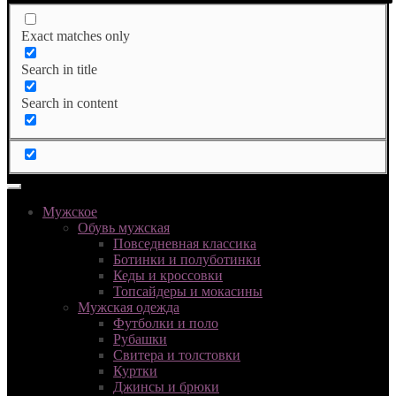
Exact matches only
Search in title
Search in content
Мужское
Обувь мужская
Повседневная классика
Ботинки и полуботинки
Кеды и кроссовки
Топсайдеры и мокасины
Мужская одежда
Футболки и поло
Рубашки
Свитера и толстовки
Куртки
Джинсы и брюки