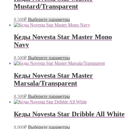
вариаций.
Mustard/Transparent
Опции
можно
выбрать
Этот
8,500
₽
Выберите параметры
на
товар
странице
имеет
товара.
несколько
Кеды Novesta Star Master Mono
вариаций.
Navy
Опции
можно
выбрать
Этот
8,500
₽
Выберите параметры
на
товар
странице
имеет
товара.
несколько
Кеды Novesta Star Master
вариаций.
Marsala/Transparent
Опции
можно
выбрать
Этот
8,500
₽
Выберите параметры
на
товар
странице
имеет
товара.
несколько
Кеды Novesta Star Dribble All White
вариаций.
Опции
Этот
можно
8,900
₽
Выберите параметры