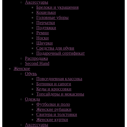
Аксессуары
Брелоки и украшения
Кошельки
Головные уборы
Перчатки
Подтяжки
Ремни
Носки
Шнурки
Средства для обуви
Подарочный сертификат
Распродажа
Second Hand
Женское
Обувь
Повседневная классика
Ботинки и сапоги
Кеды и кроссовки
Топсайдеры и мокасины
Одежда
Футболки и поло
Женские рубашки
Свитера и толстовки
Женские куртки
Аксессуары