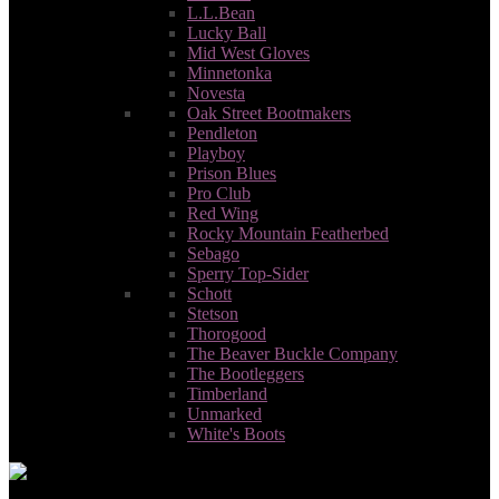
L.L.Bean
Lucky Ball
Mid West Gloves
Minnetonka
Novesta
Oak Street Bootmakers
Pendleton
Playboy
Prison Blues
Pro Club
Red Wing
Rocky Mountain Featherbed
Sebago
Sperry Top-Sider
Schott
Stetson
Thorogood
The Beaver Buckle Company
The Bootleggers
Timbеrlаnd
Unmarked
White's Boots