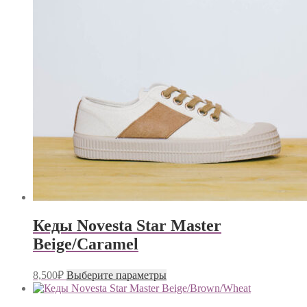
на
странице
товара.
Кеды Novesta Star Master
Beige/Caramel
Этот
8,500
₽
Выберите параметры
товар
имеет