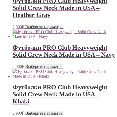
Футболки PRO Club Heavyweight
Опции
Solid Crew Neck Made in USA –
можно
выбрать
Heather Gray
на
странице
Этот
товара.
2,900
₽
Выберите параметры
товар
имеет
несколько
вариаций.
Футболки PRO Club Heavyweight
Опции
Solid Crew Neck Made in USA – Navy
можно
выбрать
на
Этот
2,900
₽
Выберите параметры
странице
товар
товара.
имеет
несколько
вариаций.
Футболки PRO Club Heavyweight
Опции
Solid Crew Neck Made in USA –
можно
выбрать
Khaki
на
странице
Этот
товара.
2,900
₽
Выберите параметры
товар