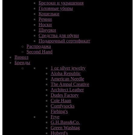
Брелоки и украшения
Головные уборы
Кошельки
Ремни
Носки
Шнурки
Средства для обуви
Подарочный сертификат
Распродажа
Second Hand
Винил
Бренды
1 oz silver jewelry
Aloha Republic
American Needle
The Ampal Сreative
Architect Leather
Dudes Factory
Cole Haan
Comfysocks
Fiebing's
Frye
G.H.Bass&Co.
Green Washtag
Huberd's