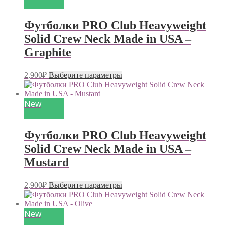
Футболки PRO Club Heavyweight
Solid Crew Neck Made in USA –
Graphite
Этот
2,900
₽
Выберите параметры
товар
имеет
несколько
New
вариаций.
Опции
можно
Футболки PRO Club Heavyweight
выбрать
на
Solid Crew Neck Made in USA –
странице
Mustard
товара.
Этот
2,900
₽
Выберите параметры
товар
имеет
несколько
New
вариаций.