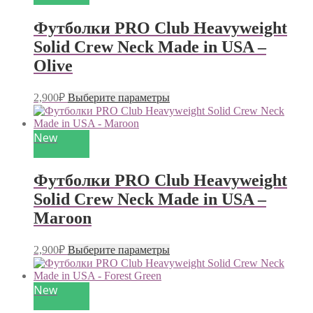
Опции
можно
Футболки PRO Club Heavyweight
выбрать
на
Solid Crew Neck Made in USA –
странице
Olive
товара.
Этот
2,900
₽
Выберите параметры
товар
имеет
несколько
New
вариаций.
Опции
можно
Футболки PRO Club Heavyweight
выбрать
на
Solid Crew Neck Made in USA –
странице
Maroon
товара.
Этот
2,900
₽
Выберите параметры
товар
имеет
несколько
New
вариаций.
Опции