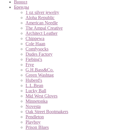
Винил
Бренды
1 oz silver jewelry
Aloha Republic
American Needle
The Ampal Сreative
Architect Leather
Chippewa
Cole Haan
Comfysocks
Dudes Factory
Fiebing's
Frye
G.H.Bass&Co.
Green Washtag
Huberd's
L.L.Bean
Lucky Ball
Mid West Gloves
Minnetonka
Novesta
Oak Street Bootmakers
Pendleton
Playboy
Prison Blues