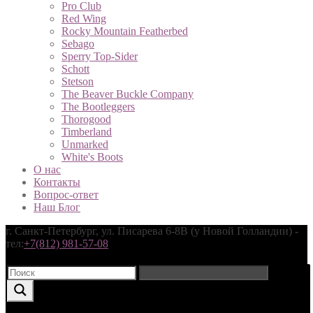
Pro Club
Red Wing
Rocky Mountain Featherbed
Sebago
Sperry Top-Sider
Schott
Stetson
The Beaver Buckle Company
The Bootleggers
Thorogood
Timbеrlаnd
Unmarked
White's Boots
О нас
Контакты
Вопрос-ответ
Наш Блог
г. Санкт-Петербург, ул. Писарева 6-8В (у Новой Голландии) -
тел:
+7(812) 981-57-08