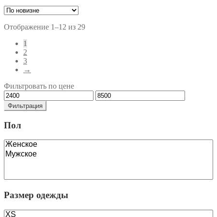
имеет
несколько
вариаций.
Сортировка:
Отображение 1–12 из 29
Опции
самые
1
можно
недавние
2
выбрать
3
на
→
странице
товара.
Фильтровать по цене
Минимальная
Максимальная
цена
цена
Фильтрация
Пол
Размер одежды