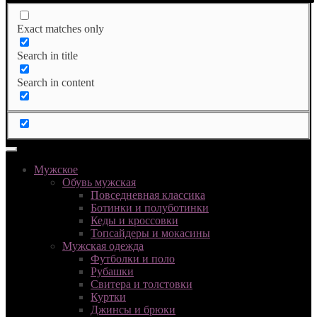
Exact matches only
Search in title
Search in content
Мужское
Обувь мужская
Повседневная классика
Ботинки и полуботинки
Кеды и кроссовки
Топсайдеры и мокасины
Мужская одежда
Футболки и поло
Рубашки
Свитера и толстовки
Куртки
Джинсы и брюки