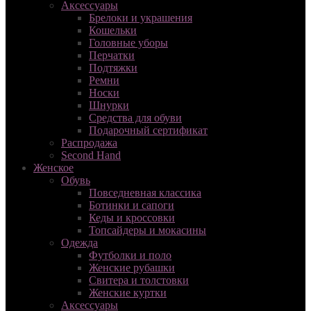
Аксессуары
Брелоки и украшения
Кошельки
Головные уборы
Перчатки
Подтяжки
Ремни
Носки
Шнурки
Средства для обуви
Подарочный сертификат
Распродажа
Second Hand
Женское
Обувь
Повседневная классика
Ботинки и сапоги
Кеды и кроссовки
Топсайдеры и мокасины
Одежда
Футболки и поло
Женские рубашки
Свитера и толстовки
Женские куртки
Аксессуары