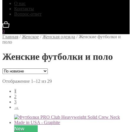
О нас
Контакты
Вопрос-ответ
0
Главная
/
Женское
/
Женская одежда
/
Женские футболки и
поло
Женские футболки и поло
Сортировка:
Отображение 1–12 из 29
самые
1
недавние
2
3
→
New