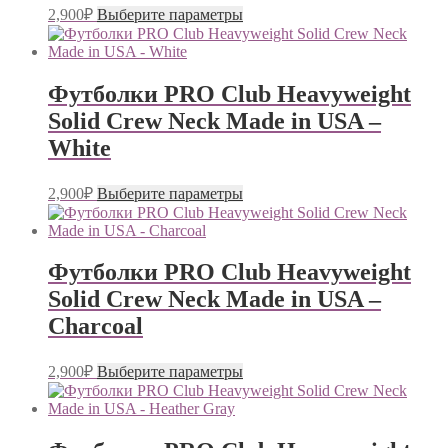
Этот
товара.
2,900
₽
Выберите параметры
товар
имеет
несколько
вариаций.
Футболки PRO Club Heavyweight
Опции
Solid Crew Neck Made in USA –
можно
выбрать
White
на
странице
Этот
товара.
2,900
₽
Выберите параметры
товар
имеет
несколько
вариаций.
Футболки PRO Club Heavyweight
Опции
Solid Crew Neck Made in USA –
можно
выбрать
Charcoal
на
странице
Этот
товара.
2,900
₽
Выберите параметры
товар
имеет
несколько
вариаций.