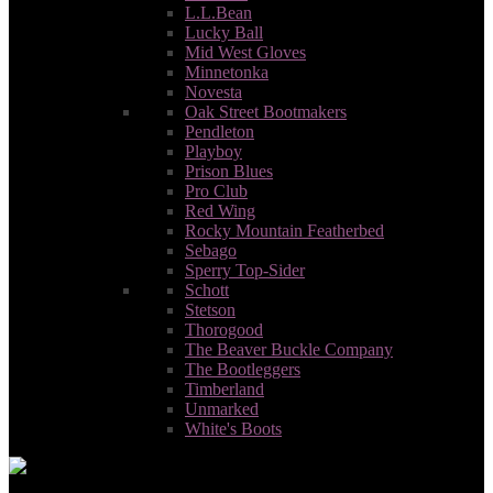
L.L.Bean
Lucky Ball
Mid West Gloves
Minnetonka
Novesta
Oak Street Bootmakers
Pendleton
Playboy
Prison Blues
Pro Club
Red Wing
Rocky Mountain Featherbed
Sebago
Sperry Top-Sider
Schott
Stetson
Thorogood
The Beaver Buckle Company
The Bootleggers
Timbеrlаnd
Unmarked
White's Boots