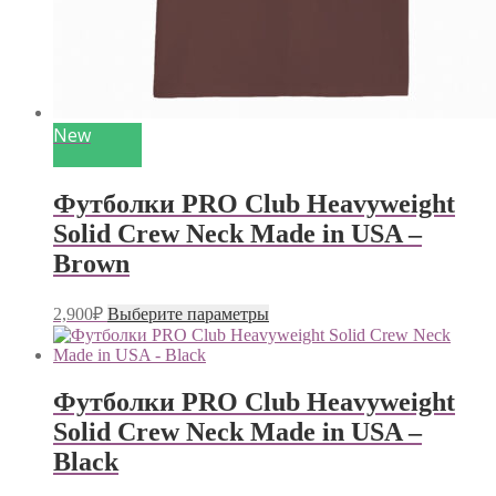
New
Футболки PRO Club Heavyweight
Solid Crew Neck Made in USA –
Brown
Этот
2,900
₽
Выберите параметры
товар
имеет
несколько
вариаций.
Футболки PRO Club Heavyweight
Опции
Solid Crew Neck Made in USA –
можно
выбрать
Black
на
странице