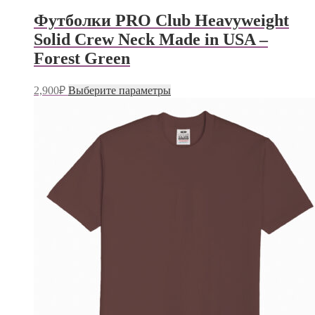
можно
Футболки PRO Club Heavyweight
выбрать
на
Solid Crew Neck Made in USA –
странице
Forest Green
товара.
Этот
2,900
₽
Выберите параметры
товар
имеет
несколько
вариаций.
Опции
можно
выбрать
на
странице
товара.