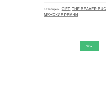
The
Beaver
GIFT
THE BEAVER BU
Категорий:
,
Buckle
МУЖСКИЕ РЕМНИ
Co.
Bass
Fish
Scrimshaw
New