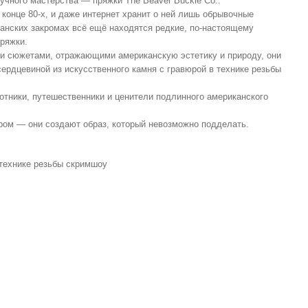
учного мастерства — пряжки The Beaver Buckle Co..
конце 80-х, и даже интернет хранит о ней лишь обрывочные
канских закромах всё ещё находятся редкие, по-настоящему
пряжки.
и сюжетами, отражающими американскую эстетику и природу, они
сердцевиной из искусственного камня с гравюрой в технике резьбы
хотники, путешественники и ценители подлинного американского
ом — они создают образ, который невозможно подделать.
 технике резьбы скримшоу