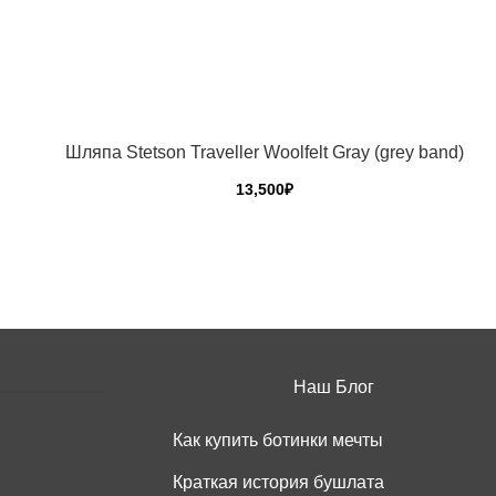
Шляпа Stetson Traveller Woolfelt Gray (grey band)
13,500
₽
Этот
товар
имеет
несколько
вариаций.
Опции
можно
Наш Блог
выбрать
на
Как купить ботинки мечты
странице
товара.
Краткая история бушлата