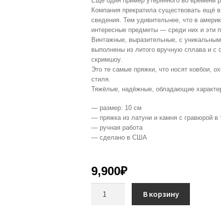
Ещё один пример утерянного во времени р
Компания прекратила существовать ещё в 
сведения. Тем удивительнее, что в амери
интересные предметы — среди них и эти 
Винтажные, выразительные, с уникальным
выполнены из литого вручную сплава и с 
скримшоу.
Это те самые пряжки, что носят ковбои, о
стиля.
Тяжёлые, надёжные, обладающие характер
— размер: 10 см
— пряжка из латуни и камня с гравюрой в
— ручная работа
— сделано в США
9,900
₽
Количество
В корзину
товара
Пряжка