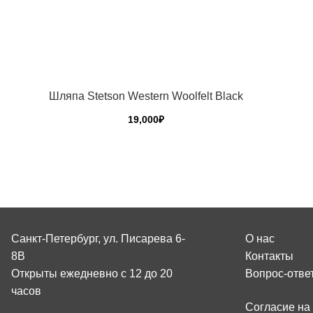
Шляпа Stetson Western Woolfelt Black
19,000
₽
Этот
товар
имеет
несколько
вариаций.
Опции
Санкт-Петербург, ул. Писарева 6-
О нас
можно
8В
Контакты
выбрать
на
Открыты ежедневно с 12 до 20
Вопрос-отве
странице
часов
товара.
Согласие на