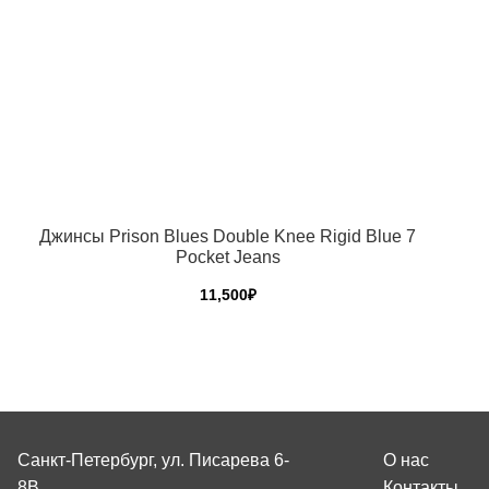
Джинсы Prison Blues Double Knee Rigid Blue 7
Pocket Jeans
11,500
₽
Этот
товар
имеет
несколько
вариаций.
Санкт-Петербург, ул. Писарева 6-
О нас
Опции
можно
8В
Контакты