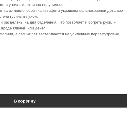
л, и у них это отлично получилось:
етка из нейлоновой ткани тафета украшена цельнокроеной деталью
плена гусиным пухом.
 разделены на два отделения, что позволяет и согреть руки, и
 вроде ключей или денег.
 молнии, а сам жилет застегивается на усиленные перламутровые
В корзину