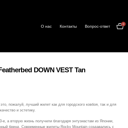
0
О нас
Контакты
Вопрос-ответ
Featherbed DOWN VEST Tan
то, пожалуй, лучший жилет как для городского ковбоя, так и для
качество и эстетику.
-е, а вторую жизнь получили благодаря энтузиастам из Японии,
енный бренд. Современные жилеты Rocky Mountain создавались с