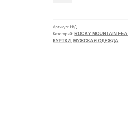
товара
Жилет
Rocky
Mountain
Артикул:
Н/Д
Featherbed
ROCKY MOUNTAIN FE
Категорий:
DOWN
КУРТКИ
МУЖСКАЯ ОДЕЖДА
,
VEST
Tan