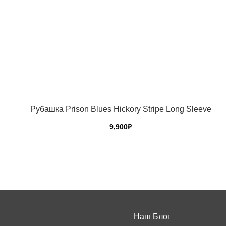
Рубашка Prison Blues Hickory Stripe Long Sleeve
9,900
₽
Этот
товар
имеет
несколько
вариаций.
Опции
можно
Наш Блог
выбрать