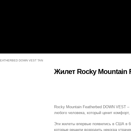
FEATHERBED DOWN VEST TAN
Жилет Rocky Mountain 
Rocky Mountain Featherbed DOWN VEST – э
любого человека, который ценит комфорт, 
Эти жилеты впервые появились в США в 60
которые решили возродить некогда утрач