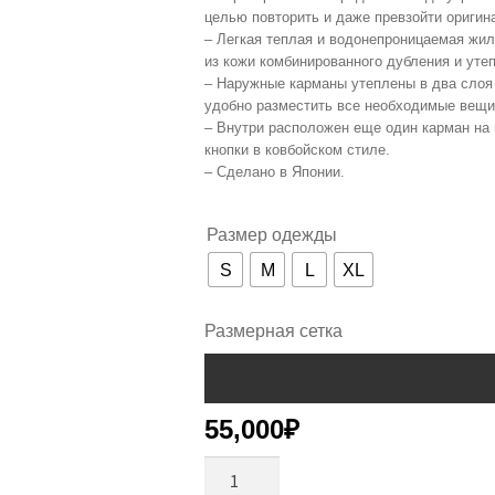
целью повторить и даже превзойти оригина
– Легкая теплая и водонепроницаемая жил
из кожи комбинированного дубления и уте
– Наружные карманы утеплены в два слоя и
удобно разместить все необходимые вещи
– Внутри расположен еще один карман на
кнопки в ковбойском стиле.
– Сделано в Японии.
Размер одежды
S
M
L
XL
Размерная сетка
55,000
₽
Количество