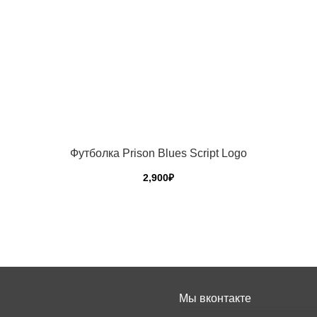
Футболка Prison Blues Script Logo
2,900
₽
Этот
товар
имеет
несколько
вариаций.
Опции
Мы вконтакте
можно
выбрать